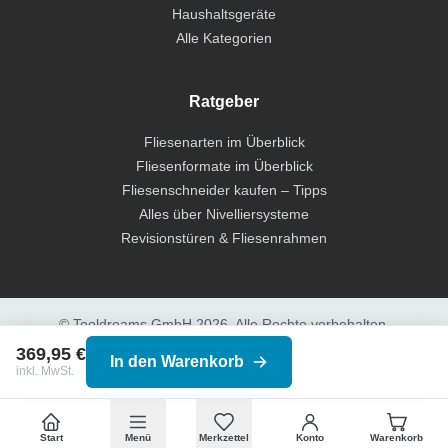
Haushaltsgeräte
Alle Kategorien
Ratgeber
Fliesenarten im Überblick
Fliesenformate im Überblick
Fliesenschneider kaufen – Tipps
Alles über Nivelliersysteme
Revisionstüren & Fliesenrahmen
© Tooldreams GmbH 2026. Alle Rechte vorbehalten.
Impressum
Datenschutz
AGB
Cookies
369,95 €
Kontakt
In den Warenkorb
PayPal
Klarna
Shop Pay
Mastercard
inkl. MwSt.
Start
Menü
Merkzettel
Konto
Warenkorb