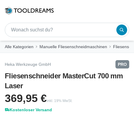
Zum Hauptinhalt springen
Tooldreams GmbH
Alle Kategorien
Manuelle Fliesenschneidmaschinen
Fliesensc
Heka Werkzeuge GmbH
PRO
Fliesenschneider MasterCut 700 mm
Laser
369,95 €
inkl. 19% MwSt.
Kostenloser Versand